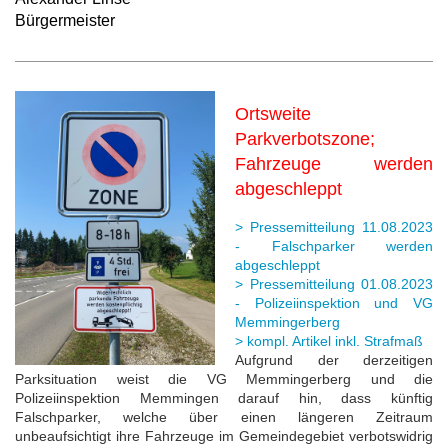
Bürgermeister
Ortsweite
Parkverbotszone;
Fahrzeuge werden
abgeschleppt
> Pressemitteilung 11.08.2023
- Falschparker werden
abgeschleppt
> Pressemitteilung 01.08.2023
- Polizeiinspektion und VG
Memmingerberg
> kompl. Artikel inkl. Strafmaß
Aufgrund der derzeitigen
Parksituation weist die VG Memmingerberg und die
Polizeiinspektion Memmingen darauf hin, dass künftig
Falschparker, welche über einen längeren Zeitraum
unbeaufsichtigt ihre Fahrzeuge im Gemeindegebiet verbotswidrig