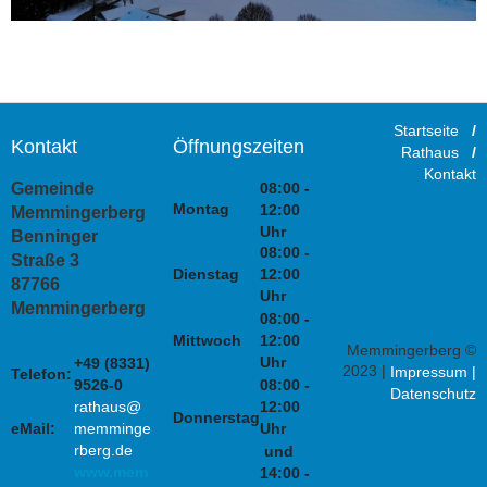
Startseite
/
Kontakt
Öffnungszeiten
Rathaus
/
Kontakt
08:00 -
Gemeinde
Montag
12:00
Memmingerberg
Uhr
Benninger
08:00 -
Straße 3
Dienstag
12:00
87766
Uhr
Memmingerberg
08:00 -
Mittwoch
12:00
Memmingerberg ©
Uhr
+49 (8331)
2023 |
Impressum
|
Telefon:
9526-0
08:00 -
Datenschutz
rathaus@
12:00
Donnerstag
eMail:
memminge
Uhr
rberg.de
und
www.mem
14:00 -