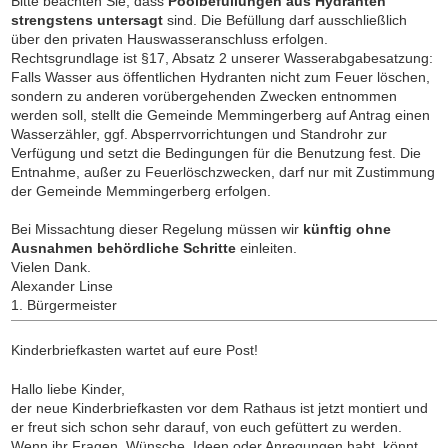
Bitte beachten Sie, dass
Poolbefüllungen aus Hydranten
strengstens untersagt
sind. Die Befüllung darf ausschließlich
über den privaten Hauswasseranschluss erfolgen.
Rechtsgrundlage ist §17, Absatz 2 unserer Wasserabgabesatzung:
Falls Wasser aus öffentlichen Hydranten nicht zum Feuer löschen,
sondern zu anderen vorübergehenden Zwecken entnommen
werden soll, stellt die Gemeinde Memmingerberg auf Antrag einen
Wasserzähler, ggf. Absperrvorrichtungen und Standrohr zur
Verfügung und setzt die Bedingungen für die Benutzung fest. Die
Entnahme, außer zu Feuerlöschzwecken, darf nur mit Zustimmung
der Gemeinde Memmingerberg erfolgen.
Bei Missachtung dieser Regelung müssen wir
künftig ohne
Ausnahmen behördliche Schritte
einleiten.
Vielen Dank.
Alexander Linse
1. Bürgermeister
Kinderbriefkasten wartet auf eure Post!
Hallo liebe Kinder,
der neue Kinderbriefkasten vor dem Rathaus ist jetzt montiert und
er freut sich schon sehr darauf, von euch gefüttert zu werden.
Wenn ihr Fragen, Wünsche, Ideen oder Anregungen habt, könnt