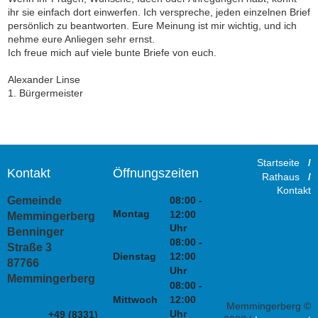
ihr sie einfach dort einwerfen. Ich verspreche, jeden einzelnen Brief
persönlich zu beantworten. Eure Meinung ist mir wichtig, und ich
nehme eure Anliegen sehr ernst.
Ich freue mich auf viele bunte Briefe von euch.
Alexander Linse
1. Bürgermeister
Startseite
/
Kontakt
Öffnungszeiten
Rathaus
/
Kontakt
08:00 -
Gemeinde
Montag
12:00
Memmingerberg
Uhr
Benninger
08:00 -
Straße 3
Dienstag
12:00
87766
Uhr
Memmingerberg
08:00 -
Mittwoch
12:00
Memmingerberg ©
Uhr
+49 (8331)