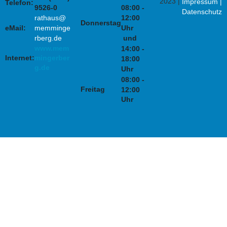
2023 |
Impressum
|
Telefon:
9526-0
08:00 -
Datenschutz
rathaus@
12:00
Donnerstag
eMail:
memminge
Uhr
rberg.de
und
www.mem
14:00 -
Internet:
mingerber
18:00
g.de
Uhr
08:00 -
Freitag
12:00
Uhr