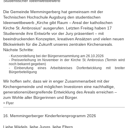
Studentischer Ideenwettbewerb
Die Gemeinde Memmingerberg hat gemeinsam mit der
Technischen Hochschule Augsburg den studentischen
Ideenwettbewerb „Kirche gibt Raum – Areal der katholischen
Kirche St. Ambrosius“ ausgerufen. Letzten Freitag haben 17
Studierende ihre Entwürfe vor der Jury präsentiert – mit
beeindruckenden Konzepten, kreativen Ansätzen und vielen neuen
Blickwinkeln für die Zukunft unseres zentralen Kirchenareals.
Nächste Schritte:
- Kurzvorstellung bei der Bürgerversammlung am 26.10.2026
⁠- Preisverleihung im November in der Kirche St. Ambrosius (Termin wird
noch bekannt gegeben)
- Einberufung eines Arbeitskreises Dorfentwicklung mit breiter
Bürgerbeteiligung
⁠Wir hoffen sehr, dass wir in enger Zusammenarbeit mit der
Kirchengemeinde und möglichen Investoren eine nachhaltige,
generationenübergreifende Entwicklung des Areals erreichen –
zum Wohle aller Bürgerinnen und Bürger.
> Flyer
16. Memmingerberger Kinderferienprogramm 2026
Liebe Mädels, liebe Jungs, liebe Eltern,